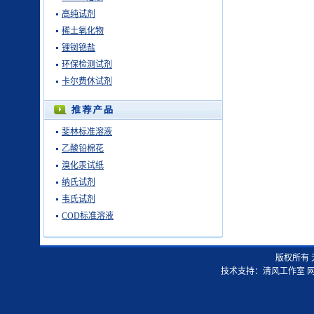
高纯试剂
稀土氧化物
锂铷铯盐
环保检测试剂
卡尔费休试剂
斐林标准溶液
乙酸铅棉花
溴化汞试纸
纳氏试剂
韦氏试剂
COD标准溶液
版权所有
技术支持：
清风工作室
网