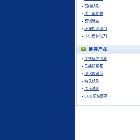
高纯试剂
稀土氧化物
锂铷铯盐
环保检测试剂
卡尔费休试剂
斐林标准溶液
乙酸铅棉花
溴化汞试纸
纳氏试剂
韦氏试剂
COD标准溶液