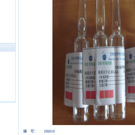
编 号：
HB010