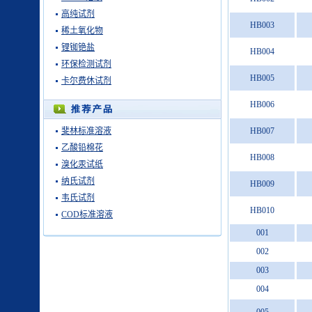
高纯试剂
HB003
稀土氧化物
锂铷铯盐
HB004
环保检测试剂
HB005
卡尔费休试剂
HB006
斐林标准溶液
HB007
乙酸铅棉花
HB008
溴化汞试纸
纳氏试剂
HB009
韦氏试剂
HB010
COD标准溶液
001
002
003
004