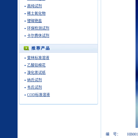
高纯试剂
稀土氧化物
锂铷铯盐
环保检测试剂
卡尔费休试剂
斐林标准溶液
乙酸铅棉花
溴化汞试纸
纳氏试剂
韦氏试剂
COD标准溶液
编 号：
HB001